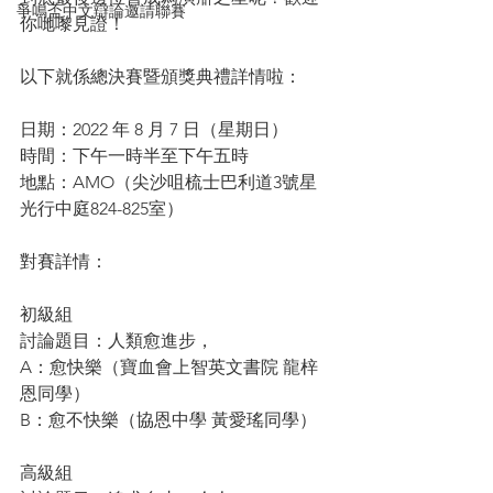
爭鳴盃中文辯論邀請聯賽
你哋嚟見證！
以下就係總決賽暨頒獎典禮詳情啦：
日期：2022 年 8 月 7 日（星期日）
時間：下午一時半至下午五時
地點：AMO（尖沙咀梳士巴利道3號星
光行中庭824-825室）
對賽詳情：
初級組
討論題目：人類愈進步，
A：愈快樂（寶血會上智英文書院 龍梓
恩同學）
B：愈不快樂（協恩中學 黃愛瑤同學）
高級組