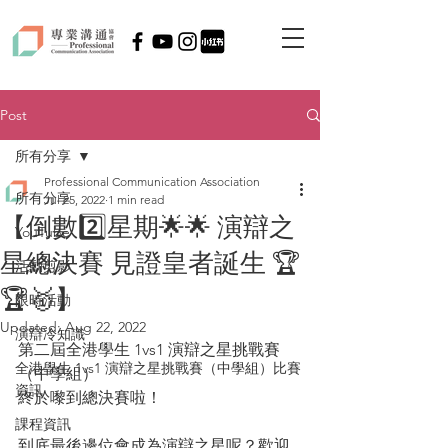
Post
所有分享
Professional Communication Association
所有分享
Jul 25, 2022
1 min read
【倒數2️⃣星期🌟🌟 演辯之
YouTube
星總決賽 見證皇者誕生 🏆
活動剪影
🏆🥇】
限時活動
Updated:
Aug 22, 2022
演辯冷知識
第二屆全港學生 1vs1 演辯之星挑戰賽
全港學生 1vs1 演辯之星挑戰賽（中學組）比賽
（中學組）
資訊
終於嚟到總決賽啦！
課程資訊
到底最後邊位會成為演辯之星呢？歡迎