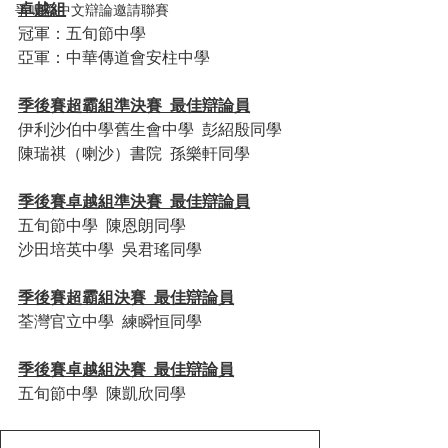
卓越組
爭鳴盃中文辯論邀請聯賽
冠軍：五旬節中學
亞軍：中華傳道會安柱中學
季後賽超霸組準決賽  最佳辯論員
伊利沙伯中學舊生會中學  彭紹殷同學
陳瑞祺（喇沙）書院  孫樂軒同學
季後賽卓越組準決賽  最佳辯論員
五旬節中學  陳恩朗同學
沙田培英中學  吳君瑤同學
季後賽超霸組決賽  最佳辯論員
荃灣官立中學  練瞬恒同學
季後賽卓越組決賽  最佳辯論員
五旬節中學  陳凱欣同學