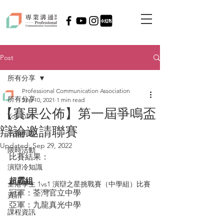
Post
所有分享
Professional Communication Association
所有分享
Sep 10, 2021
1 min read
【賽果公佈】第一屆爭鳴盃
YouTube
辯論邀請聯賽
活動剪影
Updated:
Sep 29, 2022
限時活動
比賽結果：
演辯冷知識
超霸組
全港學生 1vs1 演辯之星挑戰賽（中學組）比賽
冠軍：荃灣官立中學
資訊
亞軍：九龍真光中學
課程資訊