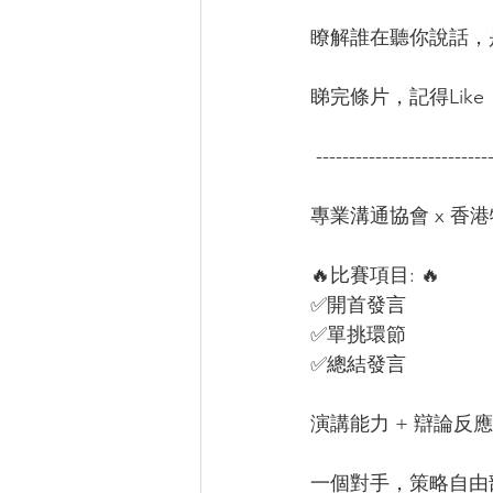
瞭解誰在聽你說話，是
睇完條片，記得Like
 --------------------------
專業溝通協會 x 香
🔥比賽項目: 🔥 
✅開首發言 
✅單挑環節 
✅總結發言  
演講能力 + 辯論反應 =
一個對手，策略自由部