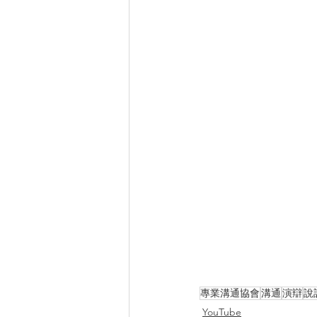
專業溝通協會
溝通
演辯
說
YouTube