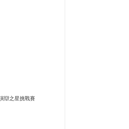
賽#演辯之星挑戰賽