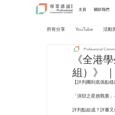
主頁
關於我們
所有分享
YouTube
活動
Professional Commu
全港學生 1vs1 演辯之星
《全港學生
組）》 
【評判團到底係點樣組
「演辯之星挑戰賽」—
評判點組成？評審又