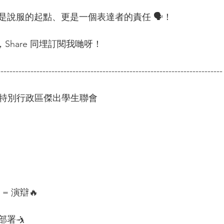
說服的起點、更是一個表達者的責任 🗣！   
，Share 同埋訂閱我哋呀！ 
---------------------------------------------------------------------------
港特別行政區傑出學生聯會  
 演辯🔥  
署🤺 