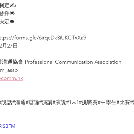
定✍️ 
揮🌟 
👑  
://forms.gle/6irqcDk3iUKCTxXa9 
2月27日  
溝通協會 Professional Communication Association 
mm_asso 
rocomm.hk
#說話#溝通#辯論#演講#演說#1vs1#挑戰賽#中學生#比
YRlSBFM