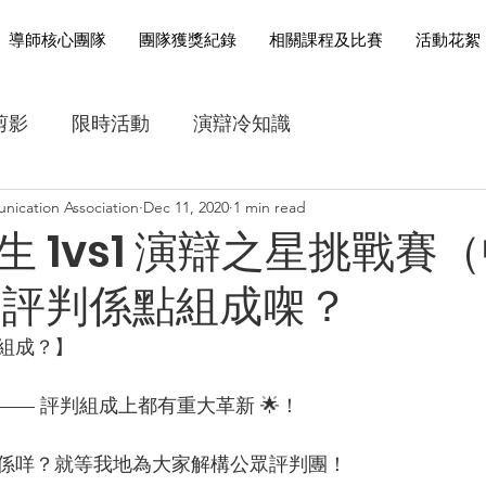
導師核心團隊
團隊獲獎紀錄
相關課程及比賽
活動花絮
剪影
限時活動
演辯冷知識
nication Association
Dec 11, 2020
1 min read
挑戰賽（中學組）比賽資訊
課程資訊
爭鳴盃中文辯
 1vs1 演辯之星挑戰賽
｜評判係點組成㗎？
成？】  
— 評判組成上都有重大革新 🌟！  
係咩？就等我地為大家解構公眾評判團！  