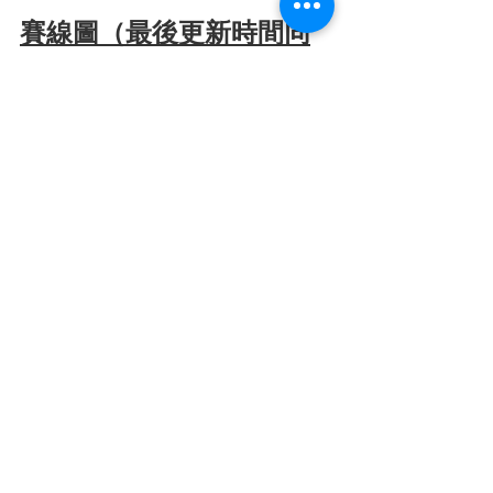
賽線圖（最後更新時間同
上）
https://docs.google.com/file/d/1gJX3V
Qj_goTRbroVVZ8-rRY14Mz4aPf2/edit?
usp=docslist_api&filetype=msex
全港學生 1vs1 演辯之星挑戰賽（中學組）比賽資訊
See All
Recent Posts