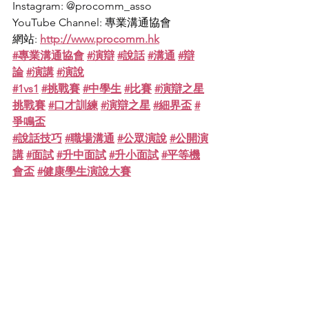
Instagram: @procomm_asso
YouTube Channel: 專業溝通協會
網站: 
http://www.procomm.hk
#專業溝通協會
#演辯
#說話
#溝通
#辯
論
#演講
#演說
#1vs1
#挑戰賽
#中學生
#比賽
#演辯之星
挑戰賽
#口才訓練
#演辯之星
#細界盃
#
爭鳴盃
#說話技巧
#職場溝通
#公眾演說
#公開演
講
#面試
#升中面試
#升小面試
#平等機
會盃
#健康學生演說大賽