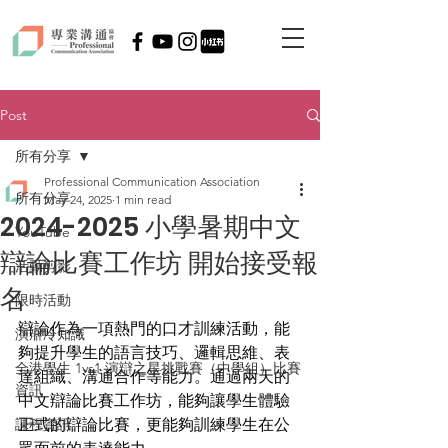
Post
所有分享
Professional Communication Association
所有分享
May 24, 2025
1 min read
2024-2025 小學暑期中文
YouTube
辯論比賽工作坊 開始接受報
活動剪影
名
限時活動
辯論作為一項熱門的口才訓練活動，能
演辯冷知識
夠提升學生的語言技巧、邏輯思維、表
全港學生 1vs1 演辯之星挑戰賽（中學組）比賽
達組織、溝通合作等能力。通過兩天的
資訊
中文辯論比賽工作坊，能夠讓學生體驗
課程資訊
正式的辯論比賽，更能夠訓練學生在公