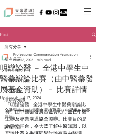
Post
所有分享
Professional Communication Association
所有分享
Dec 16, 2023
1 min read
明辯論醫 － 全港中學生中
YouTube
醫藥辯論比賽（由中醫藥發
活動剪影
展基金資助）－ 比賽詳情
限時活動
Updated:
Jul 17, 2024
演辯冷知識
「明辯論醫 - 全港中學生中醫藥辯論比
全港學生 1vs1 演辯之星挑戰賽（中學組）比賽
賽」由
中醫藥發展基金資助，全仁中醫
資訊
主辦及專業溝通協會協辦。比賽目的是
為建立平台，令大眾了解中醫知識，以
課程資訊
辯論比賽入手讓同學討論有關中醫議